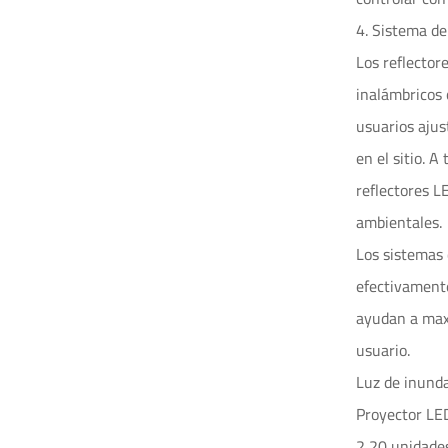
4. Sistema de
Los reflector
inalámbricos 
usuarios ajus
en el sitio. 
reflectores L
ambientales.
Los sistemas 
efectivamente
ayudan a maxi
usuario.
Luz de inunda
Proyector LE
2,20 unidade