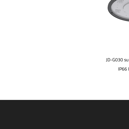
JD-1052 alta eficiencia de conversión
JD-G030 superficie
SOLAR
IP66 IK09 Led