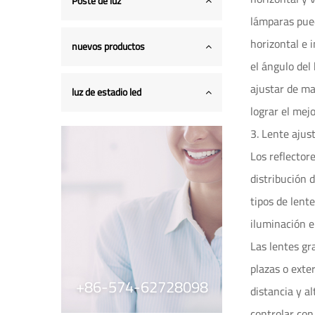
Poste de luz
lámparas pued
horizontal e 
nuevos productos
el ángulo del
ajustar de ma
luz de estadio led
lograr el mej
3. Lente ajus
Los reflector
distribución 
tipos de lent
iluminación e
Las lentes gr
plazas o exte
+86-574-62728098
distancia y a
controlar con 