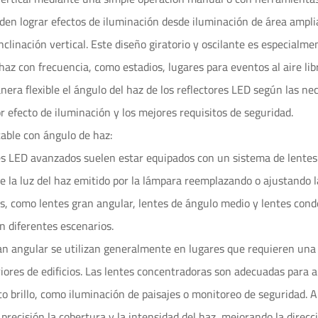
en lograr efectos de iluminación desde iluminación de área ampli
inclinación vertical. Este diseño giratorio y oscilante es especial
 haz con frecuencia, como estadios, lugares para eventos al aire li
nera flexible el ángulo del haz de los reflectores LED según las ne
or efecto de iluminación y los mejores requisitos de seguridad.
table con ángulo de haz:
es LED avanzados suelen estar equipados con un sistema de lentes 
de la luz del haz emitido por la lámpara reemplazando o ajustando l
es, como lentes gran angular, lentes de ángulo medio y lentes conde
n diferentes escenarios.
an angular se utilizan generalmente en lugares que requieren una
riores de edificios. Las lentes concentradoras son adecuadas para 
lto brillo, como iluminación de paisajes o monitoreo de seguridad. A
precisión la cobertura y la intensidad del haz, mejorando la direcci