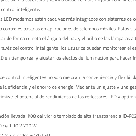
 control inteligente:
es LED modernos están cada vez más integrados con sistemas de co
o controles basados ​​en aplicaciones de teléfonos móviles. Estos si
tar de forma remota el ángulo del haz y el brillo de las lámparas a
A través del control inteligente, los usuarios pueden monitorear el
ED en tiempo real y ajustar los efectos de iluminación para hacer 
de control inteligentes no solo mejoran la conveniencia y flexibili
 la eficiencia y el ahorro de energía. Mediante un ajuste y una ges
mizar el potencial de rendimiento de los reflectores LED y optimiza
ción llevada IK08 del vidrio templado de alta transparencia JD-F0
D de 1,10 W/20 W.
s/24 unidades 3030 LED.