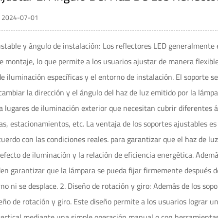
 / 2024-07-01
ustable y ángulo de instalación: Los reflectores LED generalmente
de montaje, lo que permite a los usuarios ajustar de manera flexibl
e iluminación específicas y el entorno de instalación. El soporte se
 cambiar la dirección y el ángulo del haz de luz emitido por la lámp
 lugares de iluminación exterior que necesitan cubrir diferentes 
azas, estacionamientos, etc. La ventaja de los soportes ajustables e
uerdo con las condiciones reales. para garantizar que el haz de luz 
efecto de iluminación y la relación de eficiencia energética. Adem
n garantizar que la lámpara se pueda fijar firmemente después de 
no ni se desplace. 2. Diseño de rotación y giro: Además de los sop
eño de rotación y giro. Este diseño permite a los usuarios lograr un
vertical mediante una simple operación manual o con herramientas 