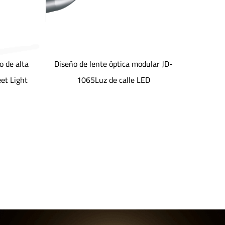
o de alta
Diseño de lente óptica modular JD-
JD-G030
eet Light
1065Luz de calle LED
I