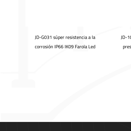
tica
JD-G031 súper resistencia a la
JD-1
cie JD-
corrosión IP66 IK09 Farola Led
pres