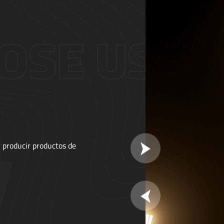
CALIDAD
canizado CNC y fábrica de
Tenemos nuestro propio laborator
uctos de alta calidad
completo, que puede garantizar la