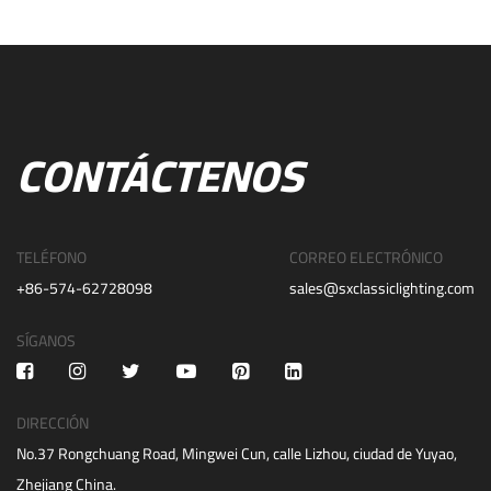
CONTÁCTENOS
TELÉFONO
CORREO ELECTRÓNICO
+86-574-62728098
sales@sxclassiclighting.com
SÍGANOS
DIRECCIÓN
No.37 Rongchuang Road, Mingwei Cun, calle Lizhou, ciudad de Yuyao,
Zhejiang China.