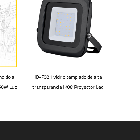
JD-F021 vidrio templado de alta
Poste de ilumin
transparencia IK08 Proyector Led
c