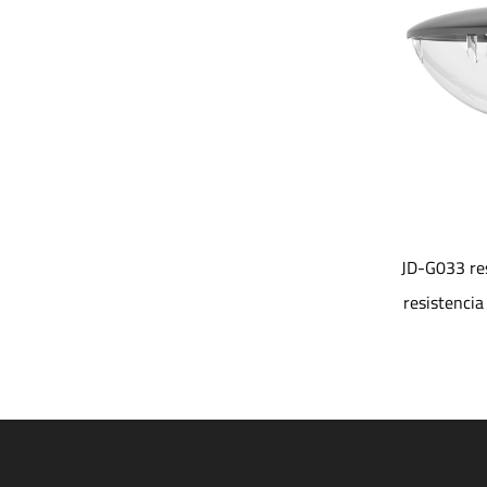
JD-G023 3 tipos de farolas LED
JD-G033 resistencia 
fotométricas
resistencia IP66 IK0