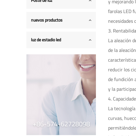
Poste de luz
y mejorando l
farolas LED 
nuevos productos
necesidades d
3. Rentabilida
luz de estadio led
La aleación d
de la aleació
característic
reducir los ci
de fundición 
y la particip
4. Capacidade
La tecnología
curvas, hueco
+86-574-62728098
permitiéndole