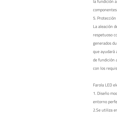
la fundición 
componentes y
5. Protección
La aleación d
respetuoso co
generados dur
que ayudará a
de fundición 
con los requi
Farola LED el
1. Diseño mod
entorno perfe
2.Se utiliza 