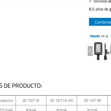
7. Tornillos 
8,5 años de 
Contácte
S DE PRODUCTO:
producto
JD-1071A
JD-1071A-XX
JD-1071B
LED (mA)
83mA
83mA
91mA