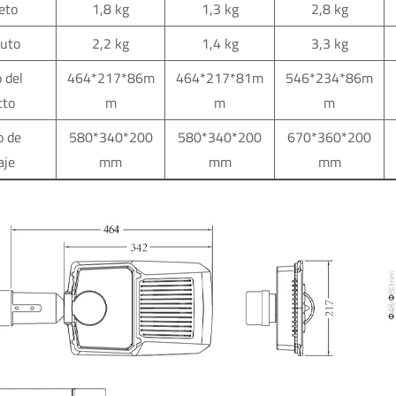
eto
1,8 kg
1,3 kg
2,8 kg
ruto
2,2 kg
1,4 kg
3,3 kg
 del
464*217*86m
464*217*81m
546*234*86m
cto
m
m
m
 de
580*340*200
580*340*200
670*360*200
aje
mm
mm
mm