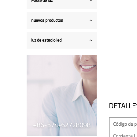
Poste de luz
nuevos productos
luz de estadio led
DETALLE
+86-574-62728098
Código de 
Corriente 