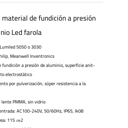
material de fundición a presión
nio Led farola
 Lumiled 5050 o 3030
hilip, Meanwell Inventronics
e fundición a presión de aluminio, superficie anit-
to electrostático
nto por pulverización, súper resistencia a la
e lente PMMA, sin vidrio
e entrada: AC100-240V, 50/60Hz, IP65, Ik08
osa: 115 ㎝2