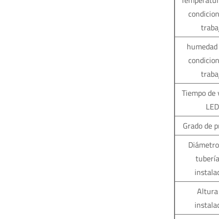
Temperatur
condicio
traba
humedad 
condicio
traba
Tiempo de 
LE
Grado de p
Diámetro
tuberí
instala
Altura
instala