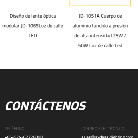
 óptica
JD-1051A Cuerpo de
JD-1052 Cuerpo de 
z de calle
aluminio fundido a presión
fundido a presión 
de alta intensidad 25W /
intensidad IK08 Fa
50W Luz de calle Led
CONTÁCTENOS
TELÉFONO
CORREO ELECTRÓNICO
+86-574-62728098
sales@sxclassiclighting.com