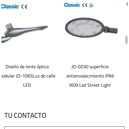
ica
JD-G030 superficie
Luz de calle Led
 calle
antienvejecimiento IP66
electrostática
IK09 Led Street Light
antienvejecimiento 
superficie JD-1072
TU CONTACTO