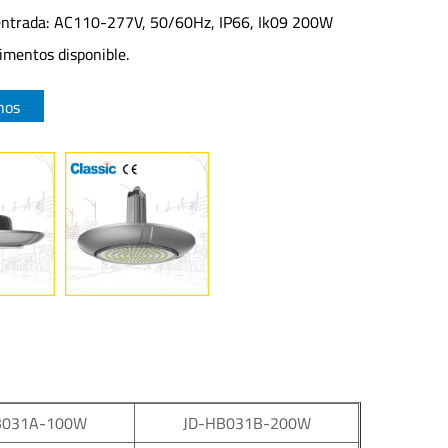
 entrada: AC110-277V, 50/60Hz, IP66, Ik09 200W
limentos disponible.
nos
B031A-100W
JD-HB031B-200W