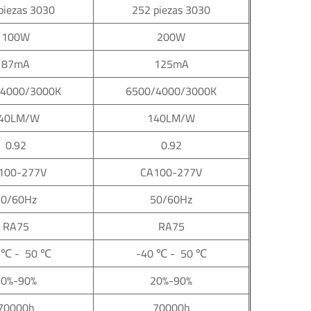
piezas 3030
252 piezas 3030
100W
200W
87mA
125mA
/4000/3000K
6500/4000/3000K
40LM/W
140LM/W
0.92
0.92
100-277V
CA100-277V
50/60Hz
50/60Hz
RA75
RA75
 ℃ - 50 ℃
-40 ℃ - 50 ℃
20%-90%
20%-90%
70000h
70000h