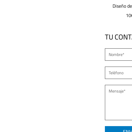
to de alta
Diseño de lente óptica modular JD-
JD-G
reet Light
1065Luz de calle LED
TU CON