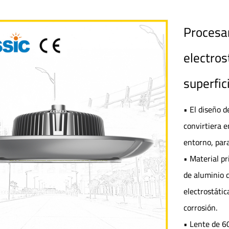
Procesa
electros
superfi
• El diseño d
convirtiera e
entorno, par
• Material pr
de aluminio d
electrostátic
corrosión.
• Lente de 60