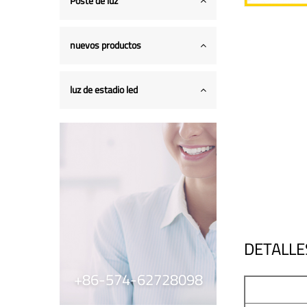
Poste de luz
nuevos productos
luz de estadio led
DETALLE
+86-574-62728098