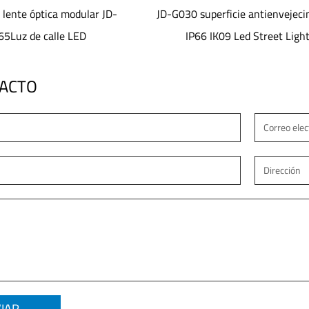
030 superficie antienvejecimiento
Luz de calle Led elec
IP66 IK09 Led Street Light
antienvejecimiento de sup
TACTO