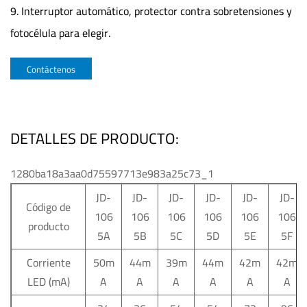
9. Interruptor automático, protector contra sobretensiones y
fotocélula para elegir.
Contáctenos
DETALLES DE PRODUCTO:
1280ba18a3aa0d75597713e983a25c73_1
JD-
JD-
JD-
JD-
JD-
JD-
Código de
106
106
106
106
106
106
producto
5A
5B
5C
5D
5E
5F
Corriente
50m
44m
39m
44m
42m
42m
LED (mA)
A
A
A
A
A
A