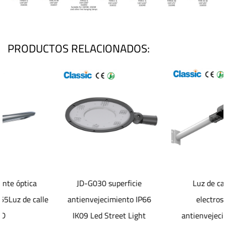
PRODUCTOS RELACIONADOS:
JD-G030 superficie
Luz de calle Led
e
antienvejecimiento IP66
electrostática
IK09 Led Street Light
antienvejecimiento de