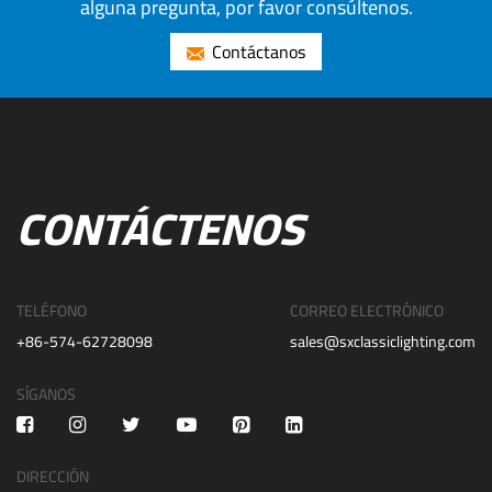
alguna pregunta, por favor consúltenos.
Contáctanos
CONTÁCTENOS
TELÉFONO
CORREO ELECTRÓNICO
+86-574-62728098
sales@sxclassiclighting.com
SÍGANOS
DIRECCIÓN