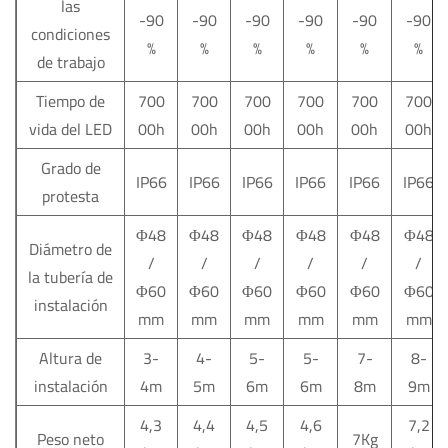
las
-90
-90
-90
-90
-90
-90
condiciones
%
%
%
%
%
%
de trabajo
Tiempo de
700
700
700
700
700
700
vida del LED
00h
00h
00h
00h
00h
00h
Grado de
IP66
IP66
IP66
IP66
IP66
IP66
protesta
Φ48
Φ48
Φ48
Φ48
Φ48
Φ48
Diámetro de
/
/
/
/
/
/
la tubería de
Φ60
Φ60
Φ60
Φ60
Φ60
Φ60
instalación
mm
mm
mm
mm
mm
mm
Altura de
3-
4-
5-
5-
7-
8-
instalación
4m
5m
6m
6m
8m
9m
4,3
4,4
4,5
4,6
7,2
Peso neto
7Kg