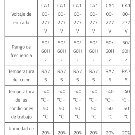
CA1
CA1
CA1
CA1
CA1
CA1
Voltaje de
00-
00-
00-
00-
00-
00-
entrada
277
277
277
277
277
277
V
V
V
V
V
V
50/
50/
50/
50/
50/
50/
Rango de
60H
60H
60H
60H
60H
60H
frecuencia
z
z
z
z
z
z
Temperatura
RA7
RA7
RA7
RA7
RA7
RA7
del color
5
5
5
5
5
5
Temperatura
-40
-40
-40
-40
-40
-40
de las
℃ -
℃ -
℃ -
℃ -
℃ -
℃ -
condiciones
50
50
50
50
50
50
de trabajo
℃
℃
℃
℃
℃
℃
humedad de
20%
20%
20%
20%
20%
20%