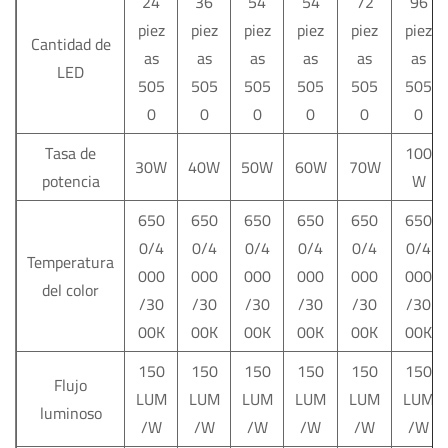
24
36
54
54
72
96
piez
piez
piez
piez
piez
piez
Cantidad de
as
as
as
as
as
as
LED
505
505
505
505
505
505
0
0
0
0
0
0
Tasa de
100
30W
40W
50W
60W
70W
potencia
W
650
650
650
650
650
650
0/4
0/4
0/4
0/4
0/4
0/4
Temperatura
000
000
000
000
000
000
del color
/30
/30
/30
/30
/30
/30
00K
00K
00K
00K
00K
00K
150
150
150
150
150
150
Flujo
LUM
LUM
LUM
LUM
LUM
LUM
luminoso
/W
/W
/W
/W
/W
/W