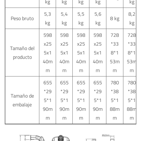
kg
kg
kg
kg
kg
5,3
5,4
5,5
5,6
8,2
Peso bruto
8 kg
kg
kg
kg
kg
kg
598
598
598
598
728
728
x25
x25
x25
x25
*33
*33
Tamaño del
5x1
5x1
5x1
5x1
8*1
8*1
producto
40m
40m
40m
40m
53m
53m
m
m
m
m
m
m
655
655
655
655
780
780
*29
*29
*29
*29
*38
*38
Tamaño de
5*1
5*1
5*1
5*1
5*1
5*1
embalaje
90m
90m
90m
90m
88m
88m
m
m
m
m
m
m