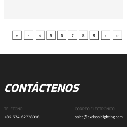
‹‹
‹
4
5
6
7
8
9
›
››
CONTÁCTENOS
TELÉFONO
CORREO ELECTRÓNICO
+86-574-62728098
sales@sxclassiclighting.com