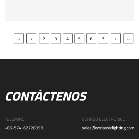
‹‹
‹
2
3
4
5
6
7
›
››
CONTÁCTENOS
TELÉFONO
CORREO ELECTRÓNICO
+86-574-62728098
sales@sxclassiclighting.com