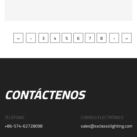
‹‹
‹
3
4
5
6
7
8
›
››
CONTÁCTENOS
TELÉFONO
CORREO ELECTRÓNICO
+86-574-62728098
sales@sxclassiclighting.com