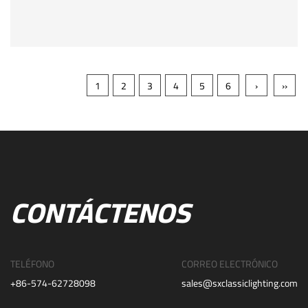
1
2
3
4
5
6
›
››
CONTÁCTENOS
TELÉFONO
CORREO ELECTRÓNICO
+86-574-62728098
sales@sxclassiclighting.com