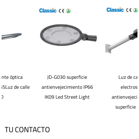
JD-G030 superficie
Luz de calle Led
e
antienvejecimiento IP66
electrostática
IK09 Led Street Light
antienvejecimiento de
superficie JD-1072
TU CONTACTO