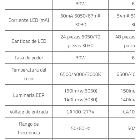
30W
60
50mA 5050/67mA
54mA 505
Corriente LED (mA)
3030
303
24 piezas 5050/72
48 piezas 
Cantidad de LED
piezas 3030
piezas
Tasa de poder
30W
60
Temperatura del
6500/4000/3000K
6500/400
color
150lm/w(5050)
150lm/w
Luminaria EER
140lm/w(3030)
140lm/w
Voltaje de entrada
CA100-277V
CA100-
Rango de
50/60Hz
50/6
frecuencia