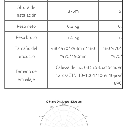
Altura de
3-5m
5-8
instalación
Peso neto
6,3 kg
6,5 
Peso bruto
7,5 kg
7,7 
Tamaño del
480*470*293mm/480
480*470*2
producto
*470*190mm
*470*1
Cabeza de luz: 63.5x53.5x15cm, sop
Tamaño de
42pcs/CTN, JD-1061/1064 10pcs/C
embalaje
18PCS/