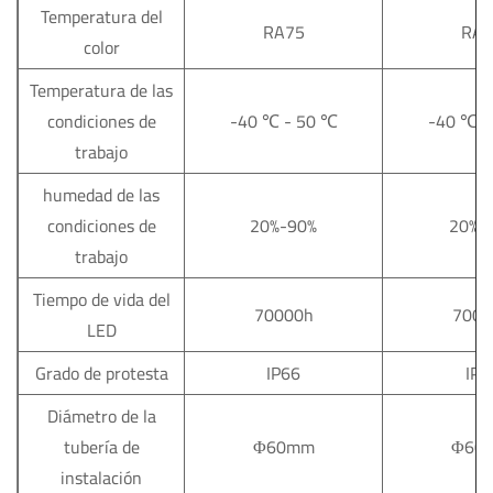
Temperatura del
RA75
RA7
color
Temperatura de las
condiciones de
-40
℃
- 50
℃
-40
℃
-
trabajo
humedad de las
condiciones de
20%-90%
20%-
trabajo
Tiempo de vida del
70000h
7000
LED
Grado de protesta
IP66
IP6
Diámetro de la
tubería de
Φ60mm
Φ60
instalación