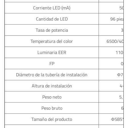
Corriente LED (mA)
50
Cantidad de LED
96 pieza
Tasa de potencia
30
Temperatura del color
6500/400
Luminaria EER
110L
FP
0.9
Diámetro de la tubería de instalación
Φ76
Altura de instalación
4-5
Peso neto
5,7 
Peso bruto
6 k
Tamaño del producto
Φ585*3