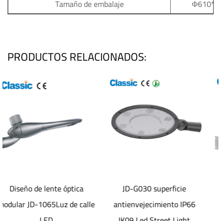
Tamaño de embalaje
Φ610*4
PRODUCTOS RELACIONADOS:
tica
JD-G030 superficie
Luz de calle Led
e calle
antienvejecimiento IP66
electrostática
IK09 Led Street Light
antienvejecimiento