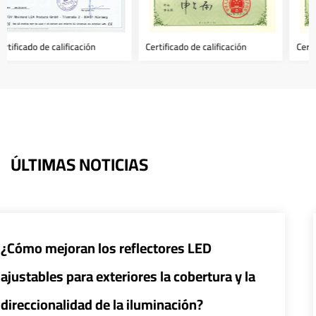
n
Certificado de calificación
Certificado de calificación
ÚLTIMAS NOTICIAS
D
¿Cómo pueden los sistemas de co
ura y la
inteligentes mejorar la eficiencia
de las farolas LED?