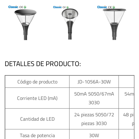
DETALLES DE PRODUCTO:
Código de producto
JD-1056A-30W
J
50mA 5050/67mA
54mA 
Corriente LED (mA)
3030
24 piezas 5050/72
48 pie
Cantidad de LED
piezas 3030
pie
Tasa de potencia
30W