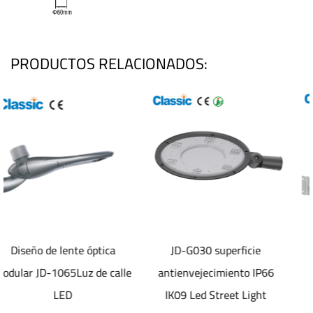
PRODUCTOS RELACIONADOS:
tica
JD-G030 superficie
Luz de calle Led
e calle
antienvejecimiento IP66
electrostática
IK09 Led Street Light
antienvejecimiento