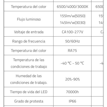
Temperatura del color
6500/4000/3000K
6500/
155lm/w(5050)
155l
Flujo luminoso
145lm/w(3030)
145l
Voltaje de entrada
CA100-277V
CA1
Rango de frecuencia
50/60Hz
5
Temperatura del color
RA75
Temperatura de las
-40
℃
-
50
℃
-40
condiciones de trabajo
Humedad de las
20%-90%
2
condiciones de trabajo.
Tiempo de vida del LED
70000h
7
Grado de protesta
IP66