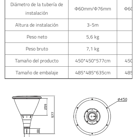
Diámetro de la tubería de
Φ60mm/Φ76mm
Φ60
instalación
Altura de instalación
3-5m
Peso neto
5,6 kg
Peso bruto
7,1 kg
Tamaño del producto
450*450*577cm
450*
Tamaño de embalaje
485*485*635cm
485*