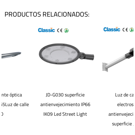
PRODUCTOS RELACIONADOS:
JD-G030 superficie
Luz de calle Led
e
antienvejecimiento IP66
electrostática
IK09 Led Street Light
antienvejecimiento de
superficie JD-1072