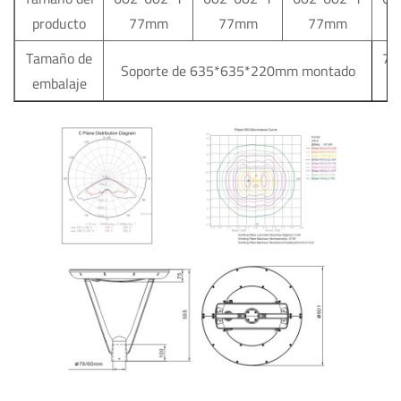
producto
77mm
77mm
77mm
Tamaño de
75
Soporte de 635*635*220mm montado
embalaje