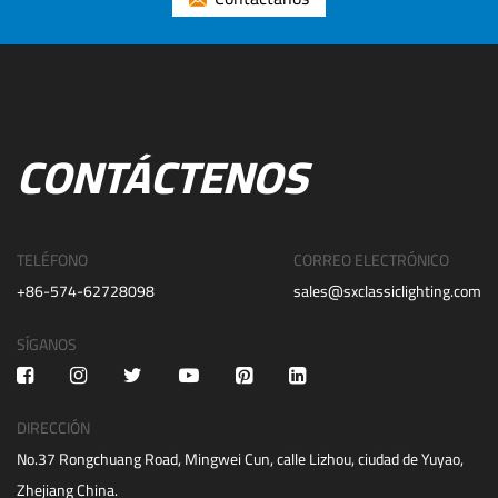
CONTÁCTENOS
TELÉFONO
CORREO ELECTRÓNICO
+86-574-62728098
sales@sxclassiclighting.com
SÍGANOS
DIRECCIÓN
No.37 Rongchuang Road, Mingwei Cun, calle Lizhou, ciudad de Yuyao,
Zhejiang China.