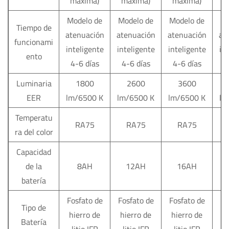
máxima)
máxima)
máxima)
m
Modelo de
Modelo de
Modelo de
Mo
Tiempo de
atenuación
atenuación
atenuación
at
funcionami
inteligente
inteligente
inteligente
in
ento
4-6 días
4-6 días
4-6 días
4
Luminaria
1800
2600
3600
EER
lm/6500 K
lm/6500 K
lm/6500 K
lm
Temperatu
RA75
RA75
RA75
ra del color
Capacidad
de la
8AH
12AH
16AH
batería
Fosfato de
Fosfato de
Fosfato de
Fo
Tipo de
hierro de
hierro de
hierro de
h
Batería