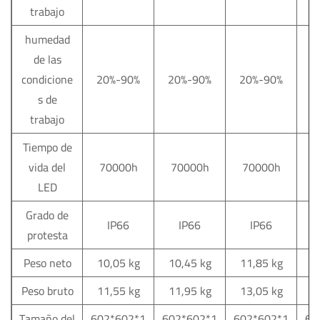
trabajo
humedad
de las
condicione
20%-90%
20%-90%
20%-90%
2
s de
trabajo
Tiempo de
vida del
70000h
70000h
70000h
7
LED
Grado de
IP66
IP66
IP66
protesta
Peso neto
10,05 kg
10,45 kg
11,85 kg
1
Peso bruto
11,55 kg
11,95 kg
13,05 kg
1
Tamaño del
602*602*1
602*602*1
602*602*1
60