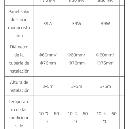
litio IFR
litio IFR
litio IFR
l
Panel solar
de silicio
39W
39W
39W
monocrista
lino
Diámetro
de la
Φ60mm/
Φ60mm/
Φ60mm/
Φ
tubería de
Φ76mm
Φ76mm
Φ76mm
instalación
Altura de
3-5m
3-5m
3-5m
instalación
Temperatu
ra de las
-10
℃
- 60
-10
℃
- 60
-10
℃
- 60
-1
condicione
℃
℃
℃
s de