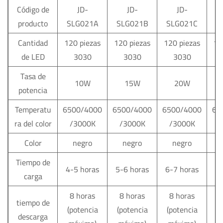
Código de
JD-
JD-
JD-
producto
SLG021A
SLG021B
SLG021C
S
Cantidad
120 piezas
120 piezas
120 piezas
12
de LED
3030
3030
3030
Tasa de
10W
15W
20W
potencia
Temperatu
6500/4000
6500/4000
6500/4000
65
ra del color
/3000K
/3000K
/3000K
Color
negro
negro
negro
Tiempo de
4-5 horas
5-6 horas
6-7 horas
4-
carga
8 horas
8 horas
8 horas
8
tiempo de
(potencia
(potencia
(potencia
(
descarga