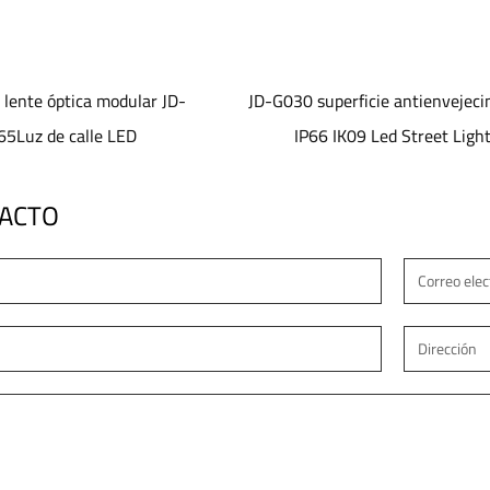
uperficie antienvejecimiento
Luz de calle Led electrostá
6 IK09 Led Street Light
antienvejecimiento de superfic
TACTO