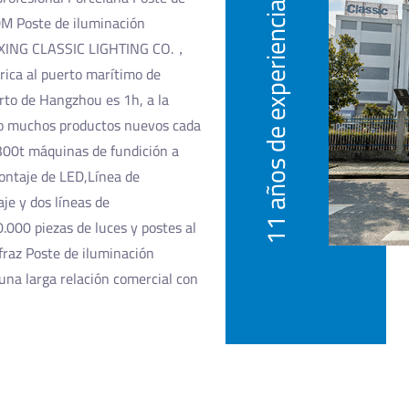
11 años de experiencia
M Poste de iluminación
OXING CLASSIC LIGHTING CO.，
rica al puerto marítimo de
rto de Hangzhou es 1h, a la
do muchos productos nuevos cada
 300t máquinas de fundición a
ontaje de LED,Línea de
je y dos líneas de
.000 piezas de luces y postes al
fraz Poste de iluminación
na larga relación comercial con