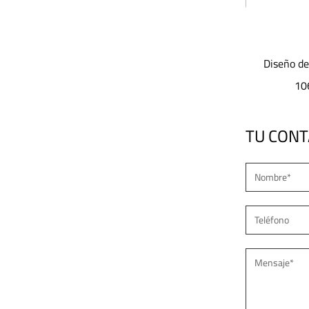
 alta
Diseño de lente óptica modular JD-
JD-G030 s
Light
1065Luz de calle LED
IP6
TU CON