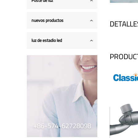
Poste de luz
nuevos productos
DETALLE
luz de estadio led
PRODUC
+86-574-62728098