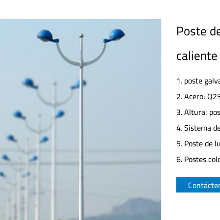
Poste de
caliente
1. poste galv
2. Acero: Q2
3. Altura: po
4. Sistema de
5. Poste de lu
6. Postes colo
Contácte