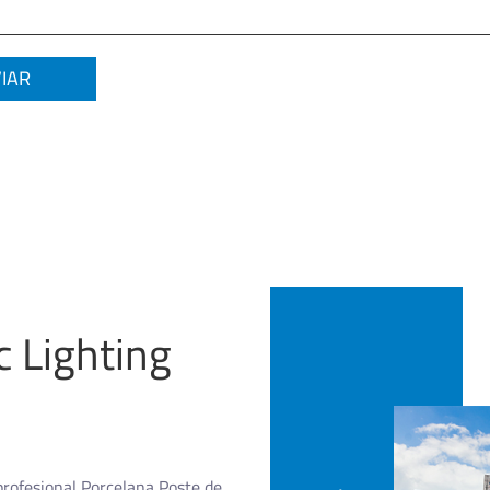
c Lighting
rofesional
Porcelana Poste de