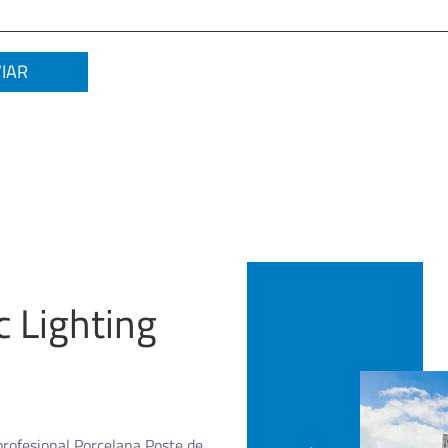
c Lighting
rofesional
Porcelana Poste de