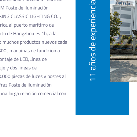
11 años de experiencia
M Poste de iluminación
OXING CLASSIC LIGHTING CO.，
rica al puerto marítimo de
rto de Hangzhou es 1h, a la
do muchos productos nuevos cada
 300t máquinas de fundición a
ontaje de LED,Línea de
je y dos líneas de
.000 piezas de luces y postes al
fraz Poste de iluminación
na larga relación comercial con