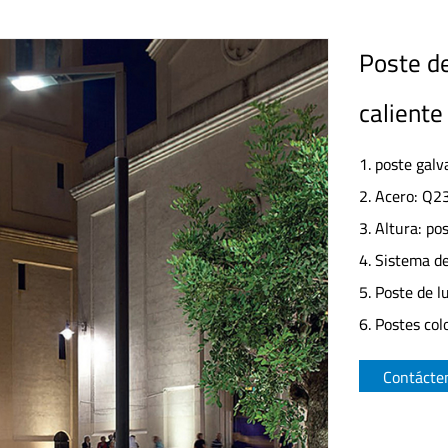
Poste de
caliente
1. poste galv
2. Acero: Q2
3. Altura: po
4. Sistema de
5. Poste de lu
6. Postes colo
Contácte