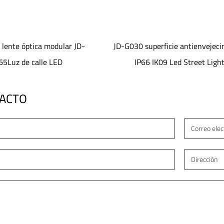
uperficie antienvejecimiento
Luz de calle Led electrostá
6 IK09 Led Street Light
antienvejecimiento de superfici
TACTO