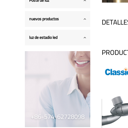
Poste de luz
nuevos productos
DETALLE
luz de estadio led
PRODUC
+86-574-62728098