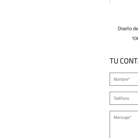
 alta
Diseño de lente óptica modular JD-
JD-G030 s
ight
1065Luz de calle LED
IP6
TU CON