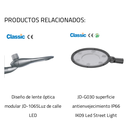
PRODUCTOS RELACIONADOS:
te óptica
JD-G030 superficie
Luz de calle
uz de calle
antienvejecimiento IP66
electrostát
IK09 Led Street Light
antienvejecimi
superficie JD