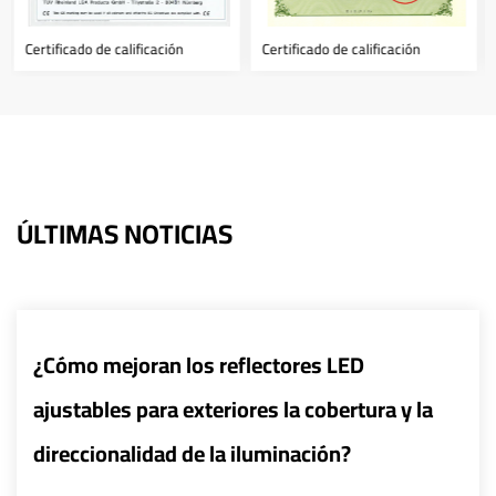
cación
Certificado de calificación
Certificado de calificaci
ÚLTIMAS NOTICIAS
ectores LED
¿Cómo pueden los sist
es la cobertura y la
inteligentes mejorar la
uminación?
de las farolas LED?