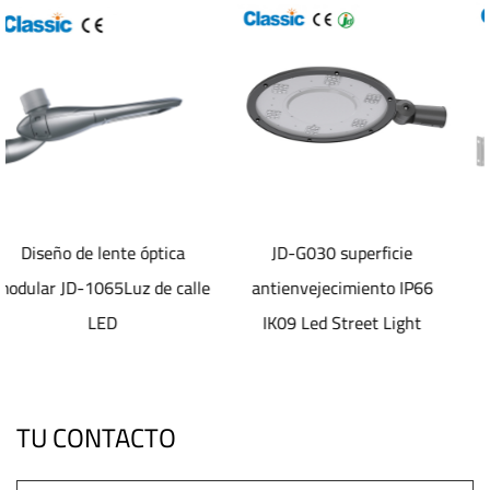
ica
JD-G030 superficie
Luz de calle Led
 calle
antienvejecimiento IP66
electrostática
IK09 Led Street Light
antienvejecimiento 
superficie JD-1072
TU CONTACTO