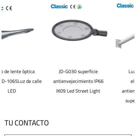
JD-G030 superficie
Luz de calle Led
lle
antienvejecimiento IP66
electrostática
IK09 Led Street Light
antienvejecimiento de
superficie JD-1072
TU CONTACTO