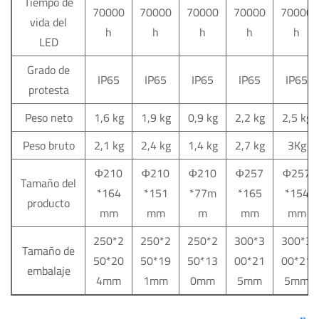
Tiempo de
70000
70000
70000
70000
70000
vida del
h
h
h
h
h
LED
Grado de
IP65
IP65
IP65
IP65
IP65
protesta
Peso neto
1,6 kg
1,9 kg
0,9 kg
2,2 kg
2,5 kg
Peso bruto
2,1 kg
2,4 kg
1,4 kg
2,7 kg
3Kg
Φ210
Φ210
Φ210
Φ257
Φ257
Tamaño del
*164
*151
*77m
*165
*154
producto
mm
mm
m
mm
mm
250*2
250*2
250*2
300*3
300*3
Tamaño de
50*20
50*19
50*13
00*21
00*21
embalaje
4mm
1mm
0mm
5mm
5mm