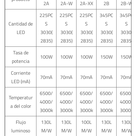
2A
2A-W
2A-XX
2B
2B-W
225PC
225PC
225PC
345PC
345PC
Cantidad de
S
S
S
S
S
LED
3030(
3030(
3030(
3030(
3030(
2835)
2835)
2835)
2835)
2835)
Tasa de
100W
100W
100W
150W
150W
potencia
Corriente
70mA
70mA
70mA
70mA
70mA
LED (mA)
6500/
6500/
6500/
6500/
6500/
Temperatur
4000/
4000/
4000/
4000/
4000/
a del color
3000k
3000k
3000k
3000k
3000k
Flujo
130L
130L
100L
130L
130L
luminoso
M/W
M/W
M/W
M/W
M/W