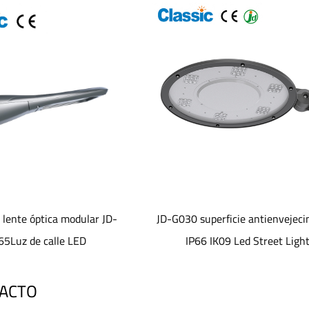
superficie antienvejecimiento
Luz de calle Led electros
66 IK09 Led Street Light
antienvejecimiento de superfi
TACTO