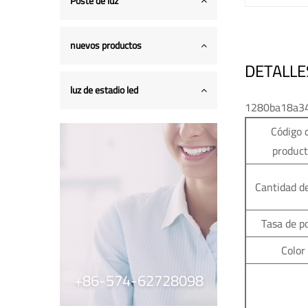
Poste de luz
nuevos productos
DETALLE
luz de estadio led
1280ba18a3
Código 
produc
Cantidad d
Tasa de p
Color
+86-574-62728098