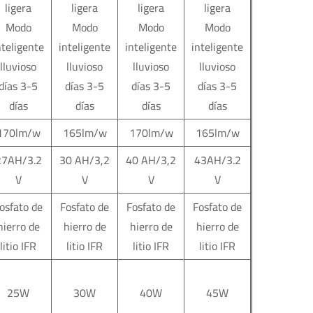
ligera
ligera
ligera
ligera
Modo
Modo
Modo
Modo
nteligente
inteligente
inteligente
inteligente
lluvioso
lluvioso
lluvioso
lluvioso
días 3-5
días 3-5
días 3-5
días 3-5
días
días
días
días
170lm/w
165lm/w
170lm/w
165lm/w
27AH/3.2
30 AH/3,2
40 AH/3,2
43AH/3.2
V
V
V
V
osfato de
Fosfato de
Fosfato de
Fosfato de
hierro de
hierro de
hierro de
hierro de
litio IFR
litio IFR
litio IFR
litio IFR
25W
30W
40W
45W