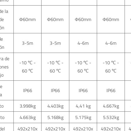
e la
de
Φ60mm
Φ60mm
Φ60mm
Φ60mm
ión
de
3-5m
3-5m
4-6m
4-6m
ión
ra de
-10
℃
-
-10
℃
-
-10
℃
-
-10
℃
-
iones
60
℃
60
℃
60
℃
60
℃
jo
de
IP66
IP66
IP66
IP66
a
to
3.998kg
4.403kg
4,41 kg
4.667kg
to
4.663kg
5.168kg
5.175kg
5.532kg
del
492x210x
492x210x
492x210x
492x210x