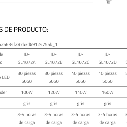
S DE PRODUCTO:
42a634f287b3d6912475ab_1
de
JD-
JD-
JD-
JD-
to
SL1072A
SL1072B
SL1072C
SL1072D
30 piezas
30 piezas
40 piezas
40 piezas
e LED
5050
5050
5050
5050
oder
100W
120W
140W
160W
gris
gris
gris
gris
3-4 horas
3-4 horas
3-4 horas
3-4 horas
de carga
de carga
de carga
de carga