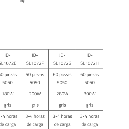
JD-
JD-
JD-
JD-
SL1072E
SL1072F
SL1072G
SL1072H
50 piezas
50 piezas
60 piezas
60 piezas
5050
5050
5050
5050
180W
200W
280W
300W
gris
gris
gris
gris
3-4 horas
3-4 horas
3-4 horas
3-4 horas
de carga
de carga
de carga
de carga