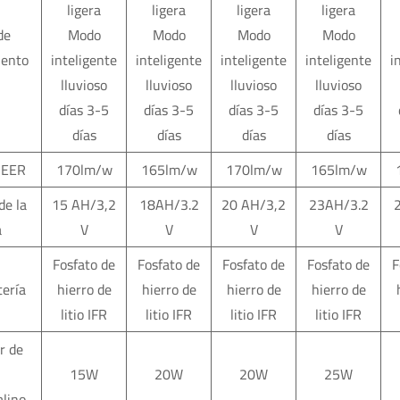
ligera
ligera
ligera
ligera
de
Modo
Modo
Modo
Modo
iento
inteligente
inteligente
inteligente
inteligente
i
lluvioso
lluvioso
lluvioso
lluvioso
días 3-5
días 3-5
días 3-5
días 3-5
días
días
días
días
 EER
170lm/w
165lm/w
170lm/w
165lm/w
de la
15 AH/3,2
18AH/3.2
20 AH/3,2
23AH/3.2
a
V
V
V
V
Fosfato de
Fosfato de
Fosfato de
Fosfato de
F
tería
hierro de
hierro de
hierro de
hierro de
litio IFR
litio IFR
litio IFR
litio IFR
r de
15W
20W
20W
25W
lino