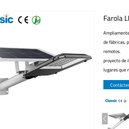
Farola 
Ampliamente 
de fábricas, 
remotos.
proyecto de i
lugares que n
Contácte