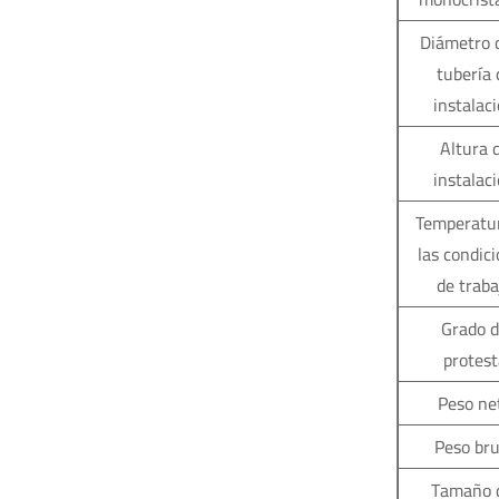
Diámetro d
tubería 
instalac
Altura 
instalac
Temperatu
las condic
de traba
Grado 
protest
Peso ne
Peso bru
Tamaño 