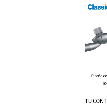
e alta
Diseño de lente óptica modular JD-
JD-G030 
 Light
1065Luz de calle LED
IP
TU CON